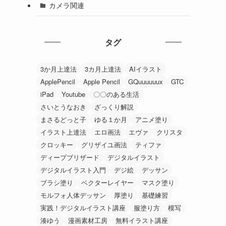
カメラ関連
タグ
3か月上達法
3カ月上達法
AIイラスト
ApplePencil
Apple Pencil
GQuuuuuux
GTC
iPad
Youtube
〇〇のある生活
さいとうなおき
ざっくり解説
まさるどっと子
ゆる１か月
アニメ塗り
イラスト上達法
エロ画法
エヴァ
クリスタ
クロッキー
グリザイユ画法
ティファ
ディープブリザード
デジタルイラスト
デジタルイラスト入門
デジ絵
デッサン
ブラシ塗り
ベクターレイヤー
マスク塗り
モルフォ人体デッサン
厚塗り
基礎練習
実践！デジタルイラスト講座
服塗り方
模写
湊ゆう
漫画素材工房
無料イラスト講座