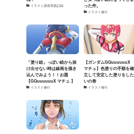
った件。
イラスト講座実践記録
イラスト修行
「塗り絵」っぽい絵から抜
【ガンダムGQuuuuuu
け出せない時は線画を描き
マチュ】色塗りの手順を確
込んでみよう！！お題
立して安定した塗りをした
【GQuuuuuuX マチュ 】
いの巻
イラスト修行
イラスト修行