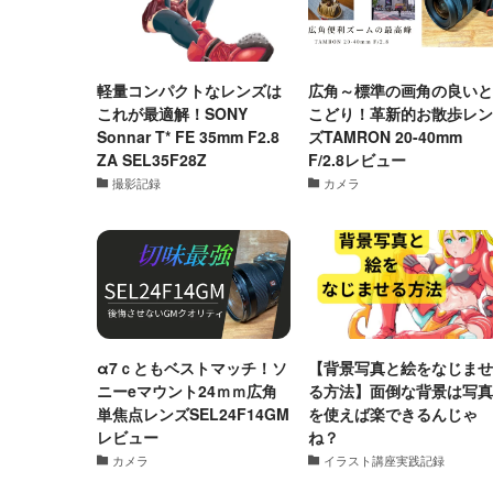
軽量コンパクトなレンズは
広角～標準の画角の良いと
これが最適解！SONY
こどり！革新的お散歩レン
Sonnar T* FE 35mm F2.8
ズTAMRON 20-40mm
ZA SEL35F28Z
F/2.8レビュー
撮影記録
カメラ
α7ｃともベストマッチ！ソ
【背景写真と絵をなじませ
ニーeマウント24ｍｍ広角
る方法】面倒な背景は写真
単焦点レンズSEL24F14GM
を使えば楽できるんじゃ
レビュー
ね？
カメラ
イラスト講座実践記録