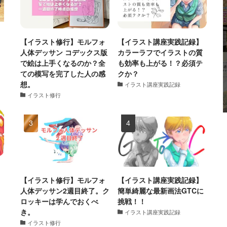
【イラスト修行】モルフォ
【イラスト講座実践記録】
人体デッサン コデックス版
カラーラフでイラストの質
で絵は上手くなるのか？全
も効率も上がる！？必須テ
ての模写を完了した人の感
クか？
想。
イラスト講座実践記録
イラスト修行
【イラスト修行】モルフォ
【イラスト講座実践記録】
人体デッサン2週目終了。ク
簡単綺麗な最新画法GTCに
ロッキーは学んでおくべ
挑戦！！
き。
イラスト講座実践記録
イラスト修行