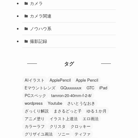
カメラ
カメラ関連
ノウハウ系
撮影記録
タグ
AIイラスト
ApplePencil
Apple Pencil
Eマウントレンズ
GQuuuuuux
GTC
iPad
PCスペック
tamron-20-40mm-f-2-8/
wordpress
Youtube
さいとうなおき
ざっくり解説
まさるどっと子
ゆる１か月
アニメ塗り
イラスト上達法
エロ画法
カラーラフ
クリスタ
クロッキー
グリザイユ画法
ソニー
ティファ