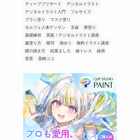
ディープブリザード
デジタルイラスト
デジタルイラスト入門
フルサイズ
ブラシ塗り
マスク塗り
モルフォ人体デッサン
主線
厚塗り
基礎練習
実践！デジタルイラスト講座
服塗り方
模写
湊ゆう
無料イラスト講座
瞳の描き方
絵葉ましろ
線トレス
線画
背景
黒崎ココ