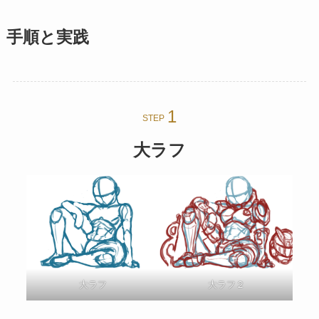
手順と実践
STEP
大ラフ
大ラフ
大ラフ２