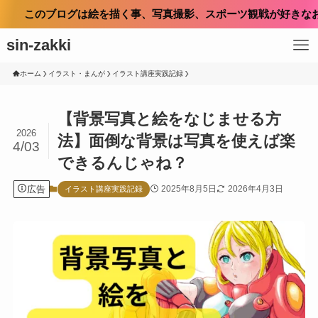
グは絵を描く事、写真撮影、スポーツ観戦が好きなおっさんがお気
sin-zakki
ホーム
イラスト・まんが
イラスト講座実践記録
【背景写真と絵をなじませる方
2026
法】面倒な背景は写真を使えば楽
4/03
できるんじゃね？
広告
2025年8月5日
2026年4月3日
イラスト講座実践記録